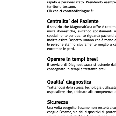
rapido e personalizzato. Prendendo esempio d
territorio toscano.
Ciò che ci contraddistingue è:
Centralita’ del Paziente
Il servizio che DiagnostiCasa offre è totalme
mura domestiche, evitando spostamenti molt
specialmente per quanto riguarda pazienti a
Inoltre esiste l'aspetto umano che è meno 
le persone stanno sicuramente meglio a cas
entrambe le parti.
Operare in tempi brevi
Il servizio di Diagnosticaasa si estende dal
consegnato in tempi altrettanto brevi.
Qualita’ diagnostica
Trattandosi della stessa tecnologia utilizza
ospedaliere, che, abbinate alla competenza d
Sicurezza
Una volta eseguito l'esame non resterà alcun
esegue l'esame, sia dai dispositivi di prote