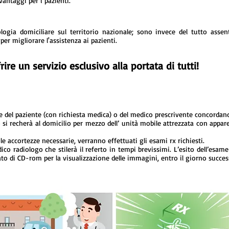
 vantaggi per i pazienti.
logia domiciliare sul territorio nazionale; sono invece del tutto asse
er migliorare l'assistenza ai pazienti.
ire un servizio esclusivo alla portata di tutti!
e del paziente (con richiesta medica) o del medico prescrivente concord
 si recherà al domicilio per mezzo dell’ unità mobile attrezzata con apparec
 le accortezze necessarie, verranno effettuati gli esami rx richiesti.
ico radiologo che stilerà il referto in tempi brevissimi. L’esito dell’esa
to di CD-rom per la visualizzazione delle immagini, entro il giorno success