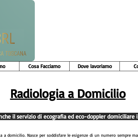
amo
Cosa Facciamo
Dove lavoriamo
C
Radiologia a Domicilio
nche il servizio di ecografia ed eco-doppler domiciliare 
gia a domicilio. Nasce per soddisfare le esigenze di un numero sempre ma