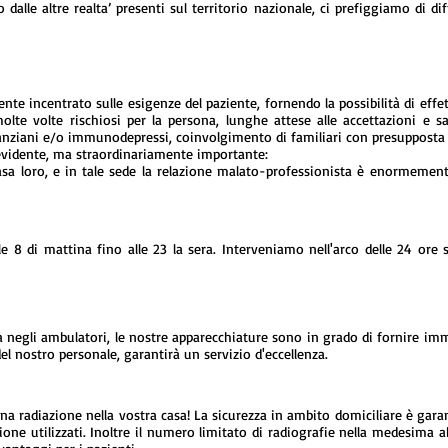
alle altre realta’ presenti sul territorio nazionale, ci prefiggiamo di dif
nte incentrato sulle esigenze del paziente, fornendo la possibilità di effe
e volte rischiosi per la persona, lunghe attese alle accettazioni e sale
nziani e/o immunodepressi, coinvolgimento di familiari con presupposta p
evidente, ma straordinariamente importante:
a loro, e in tale sede la relazione malato-professionista è enormement
le 8 di mattina fino alle 23 la sera. Interveniamo nell'arco delle 24 ore 
ta negli ambulatori, le nostre apparecchiature sono in grado di fornire imm
el nostro personale, garantirà un servizio d'eccellenza.
a radiazione nella vostra casa! La sicurezza in ambito domiciliare è garant
zione utilizzati. Inoltre il numero limitato di radiografie nella medesima 